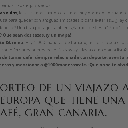
tábamos nada equivocados.
as vidas
, lo utilizamos cuando estamos muy dormidos o cuando
cusa para quedar con antiguas amistades o para evitarlas… ¿Hay 
 deporte? Una taza por aquí también. ¿Salimos de fiesta? Prepára
 Que sean dos tazas, ¡y un mapa!
Sol&Crema
. Hay 1.000 maneras de tomarlo, una para cada situa
con diferentes puntos del país ¿Nos ayudas a completar la lista?
 de tomar café, siempre relacionada con deporte, aventur
maneras y mencionar a @1000manerascafe. ¡Que no se te olvi
SORTEO DE UN VIAJAZO 
 EUROPA QUE TIENE UNA
AFÉ, GRAN CANARIA.