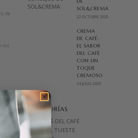
DE
SOL&CREMA
to de
22 OCTUBRE 2025
CREMA
DE CAFÉ:
n los
EL SABOR
DEL CAFÉ
CON UN
TOQUE
CREMOSO
24 JULIO 2025
CATEGORÍAS
AMANTES DEL CAFÉ
ARTE DEL TUESTE
ia.