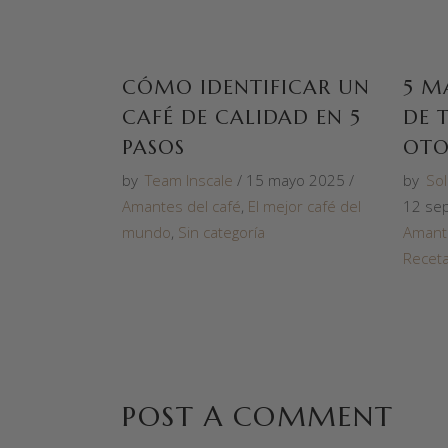
CÓMO IDENTIFICAR UN
5 M
CAFÉ DE CALIDAD EN 5
DE 
PASOS
OT
by
Team Inscale
15 mayo 2025
by
So
Amantes del café
,
El mejor café del
12 se
mundo
,
Sin categoría
Amante
Recet
POST A COMMENT