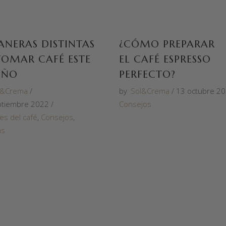
ANERAS DISTINTAS
¿CÓMO PREPARAR
TOMAR CAFÉ ESTE
EL CAFÉ ESPRESSO
OÑO
PERFECTO?
l&Crema
by
Sol&Crema
13 octubre 2
ptiembre 2022
Consejos
s del café
,
Consejos
,
as