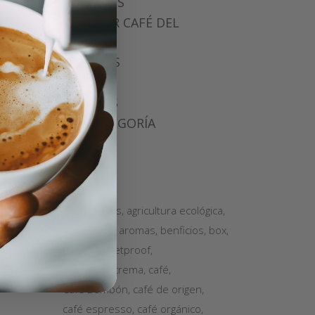
CONSEJOS
EL MEJOR CAFÉ DEL
MUNDO
NOTICIAS
RECETAS
REGALOS
SIN CATEGORÍA
TAGS
8 beneficios
agricultura ecológica
Americano
aromas
benficios
box
boxes
Bulletproof
cafes sol&crema
café
Café Bombón
café de origen
café espresso
café orgánico