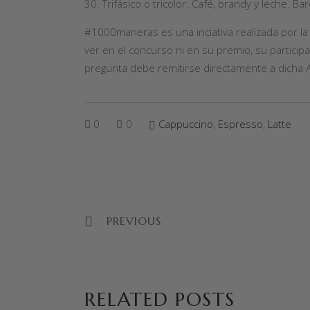
Trifásico o tricolor. Café, brandy y leche. Ba
#1000maneras es una inciativa realizada por la
ver en el concurso ni en su premio, su participa
pregunta debe remitirse directamente a dicha A
0
0
Cappuccino
,
Espresso
,
Latte
PREVIOUS
RELATED POSTS