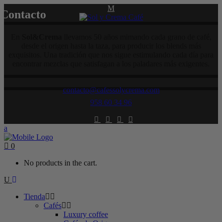
Contacto
En
Sol&Crema
llevamos 50 años mimando cada grano de café,
desde el origen hasta la taza, para producir los blends más
exquisitos. Una tradición que nos sigue estimulando cada día para
encontrar mezclas que satisfagan a los paladares más exigentes.
contacto@cafessolycrema.com
958 60 34 96
0
No products in the cart.
Tienda
Cafés
Luxury coffee