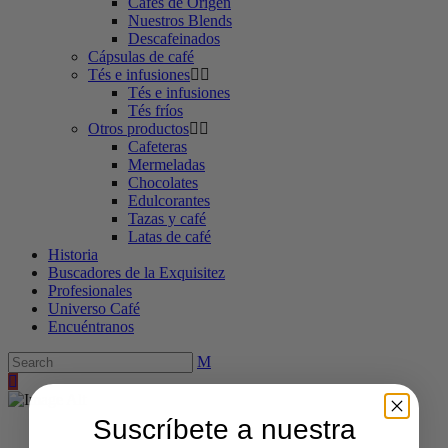
Cafés de Origen
Nuestros Blends
Descafeinados
Cápsulas de café
Tés e infusiones
Tés e infusiones
Tés fríos
Otros productos
Cafeteras
Mermeladas
Chocolates
Edulcorantes
Tazas y café
Latas de café
Historia
Buscadores de la Exquisitez
Profesionales
Universo Café
Encuéntranos
Suscríbete a nuestra