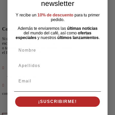
newsletter
Y recibe un
10% de descuento
para tu primer
pedido.
Además te enviaremos las
últimas noticias
Contacta con nosotros
del mundo del café, así como
ofertas
especiales
y nuestros
últimos lanzamientos
.
Si quiere contactar con nosotros puede
escribirnos un email, llamarnos por télefono
nombre
o también puede enviar un mensaje usando
el formulario de contacto.
apellidos
+34 958 60 34 96
Email
contacto@cafessolycrema.com
¡SUSCRIBIRME!