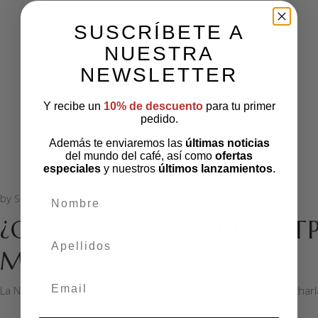
SUSCRÍBETE A
NUESTRA
NEWSLETTER
Y recibe un
10% de descuento
para tu primer
pedido.
Además te enviaremos las
últimas noticias
del mundo del café, así como
ofertas
especiales
y nuestros
últimos lanzamientos
.
nombre
by
Sol&Crema
13 mayo 2021
Noticias
,
Recetas
¿QUÉ ES EL CAFÉ BULLE
apellidos
MODA?
Email
La Navidad es la época de las sobremesas, largas tardes de cha