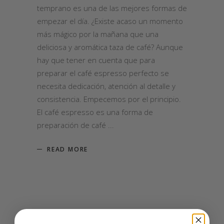
temprano es una de las mejores formas de
empezar el día. ¿Existe acaso un momento
más mágico por la mañana que una
deliciosa y aromática taza de café? Aunque
hay que tener en cuenta que para
preparar el café espresso perfecto se
necesita dedicación, atención al detalle y
consistencia. Empecemos por el principio.
El café espresso es una forma de
preparación de café
READ MORE
by
Sol&Crema
25 septiembre 2021