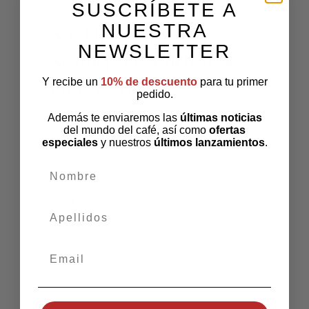
SUSCRÍBETE A
Noticias
NUESTRA
5 CURIOSIDADES
NEWSLETTER
SOBRE EL ORIGEN
DEL CAFÉ
Y recibe un
10% de descuento
para tu primer
pedido.
Hemos recopilado 5 curiosidades sobre el
Además te enviaremos las
últimas noticias
del mundo del café, así como
ofertas
café que te permitirán adentrarte en todo
especiales
y nuestros
últimos lanzamientos
.
el universo café para conocer su origen,
variedades, consumo
nombre
READ MORE
apellidos
Email
by
Sol&Crema
15 septiembre 2021