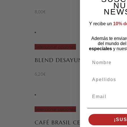
NU
NEW
8,00
€
Y recibe un
10% d
Además te envia
del mundo del
Seleccionar opciones
especiales
y nues
BLEND DESAYUNO
nombre
6,20
€
apellidos
Email
Seleccionar opciones
¡SU
CAFÉ BRASIL CERRADO