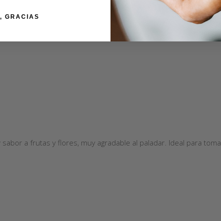
, GRACIAS
Dulce y persistente, con buen cuerpo y baja acidez.
sabor a frutas y flores, muy agradable al paladar. Ideal para toma