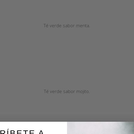
Té verde sabor menta.
Té verde sabor mojito.
RÍBETE A