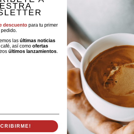
ESTRA
SLETTER
Té verde sabor piña colada.
e descuento
para tu primer
pedido.
remos las
últimas noticias
 café, así como
ofertas
tros
últimos lanzamientos
.
Intenso sabor y aroma frutal.
SCRIBIRME!