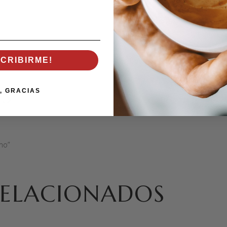
20 × 10
Grano,
1000g., 2
SCRIBIRME!
S
, GRACIAS
mo”
ELACIONADOS