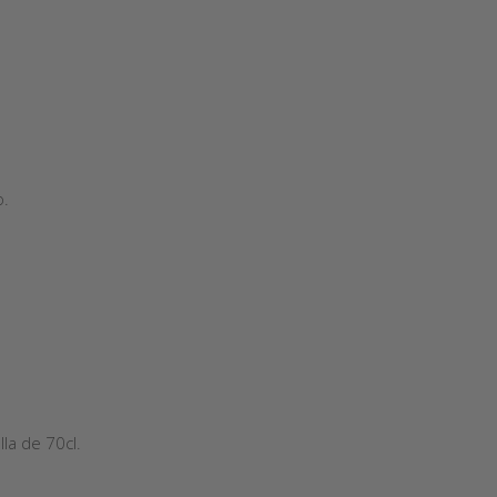
o.
la de 70cl.