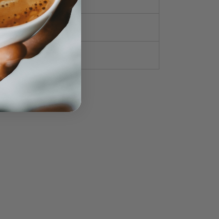
 × 30 cm
 Molido
50g., 500g.