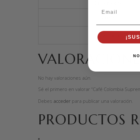
Dimensiones
Email
Formato
Tamaño
¡SU
VALORACIONE
NO
No hay valoraciones aún.
Sé el primero en valorar “Café Colombia Supre
Debes
acceder
para publicar una valoración.
PRODUCTOS R