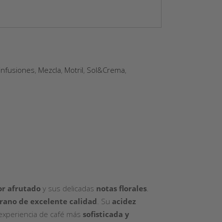
infusiones
,
Mezcla
,
Motril
,
Sol&Crema
,
or afrutado
y sus delicadas
notas florales
.
rano de excelente calidad
. Su
acidez
 experiencia de café más
sofisticada y