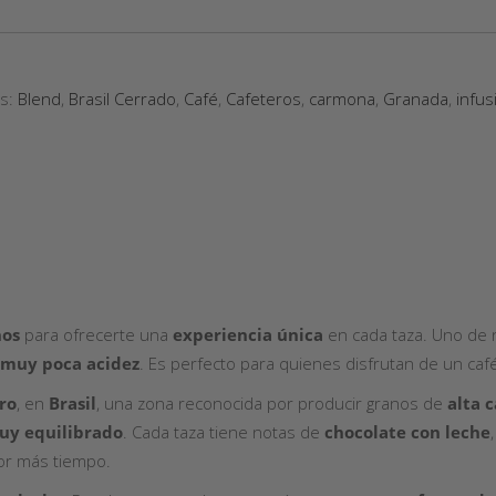
as:
Blend
,
Brasil Cerrado
,
Café
,
Cafeteros
,
carmona
,
Granada
,
infus
nos
para ofrecerte una
experiencia única
en cada taza. Uno de 
muy poca acidez
. Es perfecto para quienes disfrutan de un caf
ro
, en
Brasil
, una zona reconocida por producir granos de
alta 
uy equilibrado
. Cada taza tiene notas de
chocolate con leche
or más tiempo.