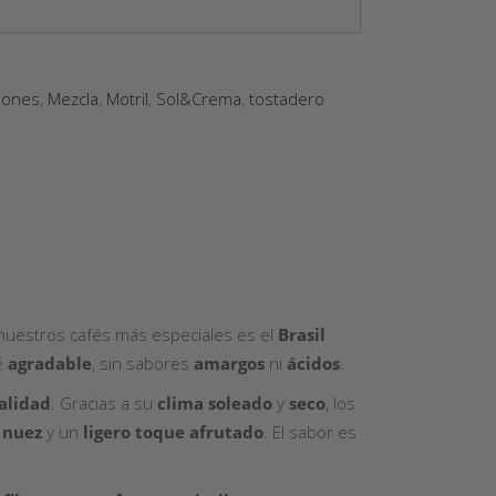
iones
,
Mezcla
,
Motril
,
Sol&Crema
,
tostadero
nuestros cafés más especiales es el
Brasil
é
agradable
, sin sabores
amargos
ni
ácidos
.
calidad
. Gracias a su
clima soleado
y
seco
, los
,
nuez
y un
ligero toque afrutado
. El sabor es