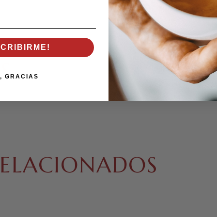
Grano,
1000g., 2
SCRIBIRME!
S
, GRACIAS
ELACIONADOS