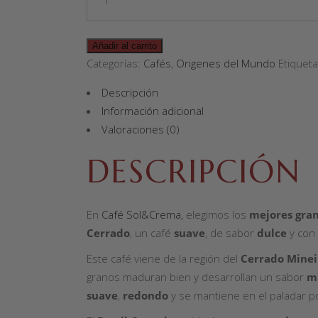
Añadir al carrito
Categorías:
Cafés
,
Origenes del Mundo
Etiquet
Descripción
Información adicional
Valoraciones (0)
DESCRIPCIÓN
En
Café Sol&Crema,
elegimos los
mejores gra
Cerrado
, un café
suave
, de sabor
dulce
y con
Este café viene de la región del
Cerrado Minei
granos maduran bien y desarrollan un sabor
m
suave
,
redondo
y se mantiene en el paladar p