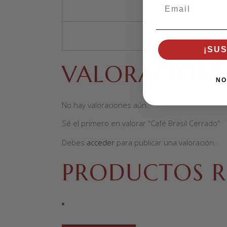
Email
Formato
Tamaño
¡SU
VALORACIONE
NO
No hay valoraciones aún.
Sé el primero en valorar “Café Brasil Cerrado”
Debes
acceder
para publicar una valoración.
PRODUCTOS R