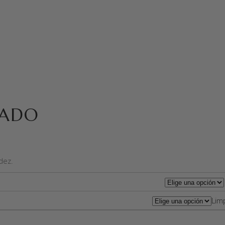
RADO
dez.
Lim