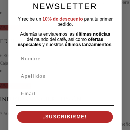
Delantal para
NEWSLETTER
Y recibe un
10% de descuento
para tu primer
pedido.
Añadir al carrito
Además te enviaremos las
últimas noticias
del mundo del café, así como
ofertas
EDULCORANTE
especiales
y nuestros
últimos lanzamientos
.
6,80
€
nombre
Caja con sobres de edulcorante
apellidos
Añadir al carrito
Email
INFUSIÓN JENGIBRE LIMÓN
3,60
€
¡SUSCRIBIRME!
Descubre los benefici