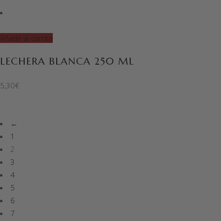
Añadir al carrito
LECHERA BLANCA 250 ML
5,30
€
←
1
2
3
4
5
6
7