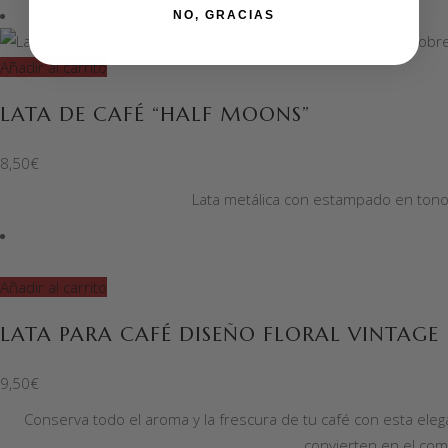
NO, GRACIAS
Añadir al carrito
LATA DE CAFÉ “HALF MOONS”
8,50
€
Lata metálica con estampado en tonos 
Añadir al carrito
LATA PARA CAFÉ DISEÑO FLORAL VINTAGE
9,50
€
Conserva todo el aroma y la frescura de tu café con esta elega
convierten en el com