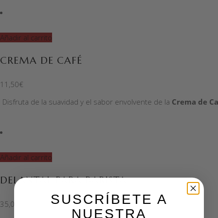
Añadir al carrito
CREMA DE CAFÉ
11,50
€
Disfruta de la suavidad y el sabor envolvente de la
Crema de Ca
Añadir al carrito
DELANTAL PARA BARISTA
SUSCRÍBETE A
35,00
€
NUESTRA