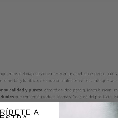
mentos del día, esos que merecen una bebida especial, natural
lo herbal y lo cítrico, creando una infusión refrescante que se a
r su calidad y pureza
, este té es ideal para quienes buscan un
iduales
que conservan todo el aroma y frescura del producto, list
RÍBETE A
, con notas cítricas que lo hacen perfecto tanto para tomar calie
ESTRA