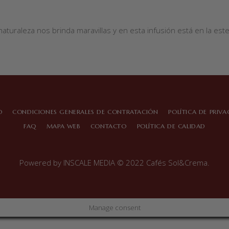
naturaleza nos brinda maravillas y en esta infusión está en la este
O
CONDICIONES GENERALES DE CONTRATACIÓN
POLÍTICA DE PRIV
FAQ
MAPA WEB
CONTACTO
POLÍTICA DE CALIDAD
Powered by
INSCALE MEDIA
© 2022 Cafés Sol&Crema.
Manage consent