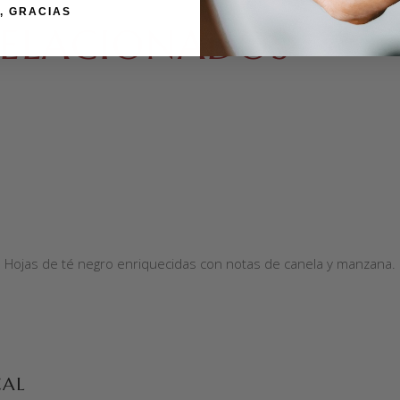
, GRACIAS
ELACIONADOS
Hojas de té negro enriquecidas con notas de canela y manzana.
CAL