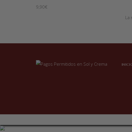
9,90
€
La 
INICI