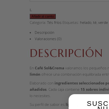
Añadir al carrito
Categoría:
Tés fríos
Etiquetas:
helado
,
té
,
verde
Descripción
Valoraciones (0)
DESCRIPCIÓN
En
Café Sol&Crema
valoramos los pequeños mo
limón
ofrece una combinación equilibrada entre 
Elaborado con
ingredientes seleccionados po
añadidos
. Cada caja contiene
15 sobres indiv
lo necesites.
SUSC
Su perfil de sabor es
ligero pero persistente
NU