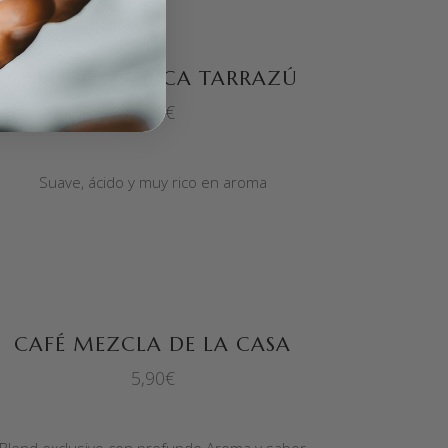
SELECCIONAR OPCIONES
CAFÉ COSTA RICA TARRAZÚ
6,90
€
Suave, ácido y muy rico en aroma
SELECCIONAR OPCIONES
CAFÉ MEZCLA DE LA CASA
5,90
€
Blend exclusivo con profundo Aroma y sabor