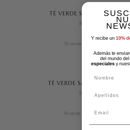
AÑADIR AL CARRITO
SUSC
TÉ VERDE SABOR LIMÓN
NU
8,00
€
NEW
Y recibe un
10% d
Té verde sabor limón.
Además te envia
del mundo del
especiales
y nues
AÑADIR AL CARRITO
nombre
TÉ VERDE SABOR MOJITO
8,00
€
apellidos
Email
Té verde sabor mojito.