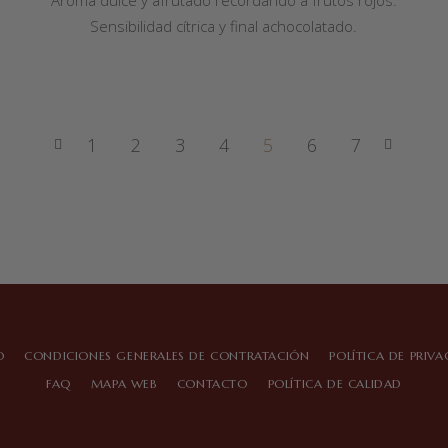
Sensibilidad cítrica y final achocolatado.
1
2
3
4
5
6
7
O
CONDICIONES GENERALES DE CONTRATACIÓN
POLÍTICA DE PRIV
FAQ
MAPA WEB
CONTACTO
POLÍTICA DE CALIDAD