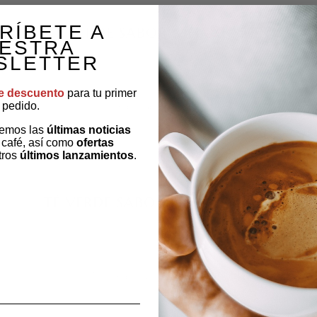
AÑADIR AL CARRITO
RÍBETE A
TÉ VERDE SABOR MELOCOTÓN
ESTRA
8,00
€
SLETTER
e descuento
para tu primer
Té verde sabor melocotón.
pedido.
remos las
últimas noticias
 café, así como
ofertas
tros
últimos lanzamientos
.
AÑADIR AL CARRITO
TÉ VERDE SABOR PIÑA COLADA
8,00
€
Té verde sabor piña colada.