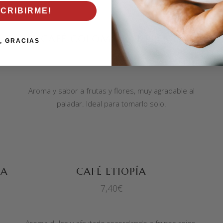
SCRIBIRME!
SELECCIONAR OPCIONES
CAFÉ COLOMBIA SUPREMO
, GRACIAS
6,70
€
Aroma y sabor a frutas y flores, muy agradable al
paladar. Ideal para tomarlo solo.
SELECCIONAR OPCIONES
RA
CAFÉ ETIOPÍA
7,40
€
Aroma dulce y afrutado recordando a frutos rojos.