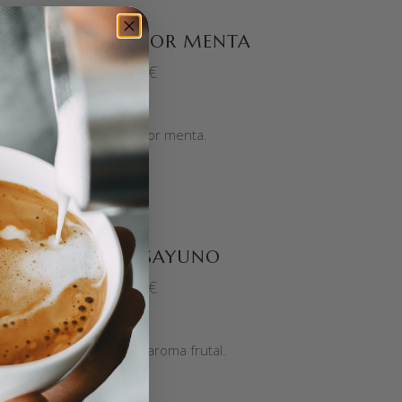
AÑADIR AL CARRITO
TÉ VERDE SABOR MENTA
8,00
€
Té verde sabor menta.
SELECCIONAR OPCIONES
BLEND DESAYUNO
6,20
€
Intenso sabor y aroma frutal.