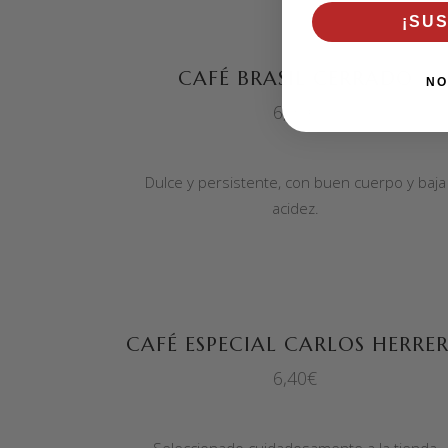
¡SU
SELECCIONAR OPCIONES
CAFÉ BRASIL CERRADO
NO
6,90
€
Dulce y persistente, con buen cuerpo y baja
acidez.
SELECCIONAR OPCIONES
CAFÉ ESPECIAL CARLOS HERRE
6,40
€
Seleccionado cuidadosamente a la tienda