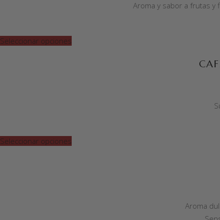
Aroma y sabor a frutas y f
Seleccionar opciones
CAF
S
Seleccionar opciones
Aroma dulc
Sens