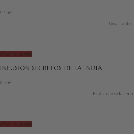
9,10
€
Una combina
Añadir al carrito
INFUSIÓN SECRETOS DE LA INDIA
8,70
€
Exótica mezcla llen
Añadir al carrito