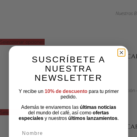
Nuestros B
Seleccionar opciones
CA
SUSCRÍBETE A
NUESTRA
NEWSLETTER
Deliciosa selección
Y recibe un
10% de descuento
para tu primer
pedido.
Además te enviaremos las
últimas noticias
Seleccionar opciones
del mundo del café, así como
ofertas
especiales
y nuestros
últimos lanzamientos
.
CA
nombre