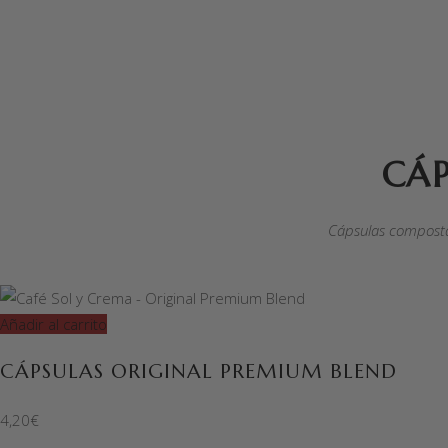
CÁP
Cápsulas compostab
Añadir al carrito
CÁPSULAS ORIGINAL PREMIUM BLEND
4,20
€