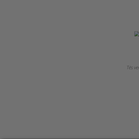
Tés ve