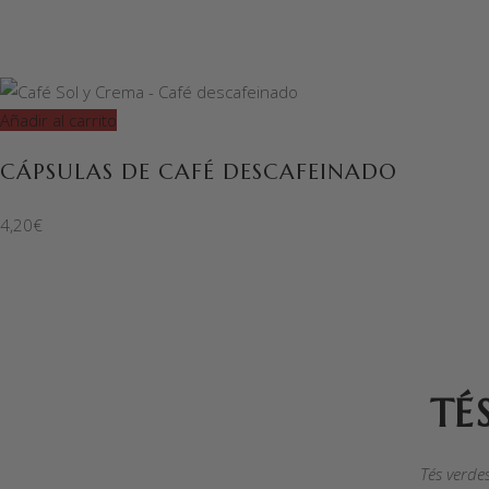
Añadir al carrito
CÁPSULAS DE CAFÉ DESCAFEINADO
4,20
€
TÉ
Tés verdes