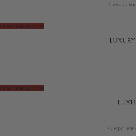
Cuerpo y fin
Seleccionar opciones
LUXURY
Seleccionar opciones
LUXU
Cuerpo redon