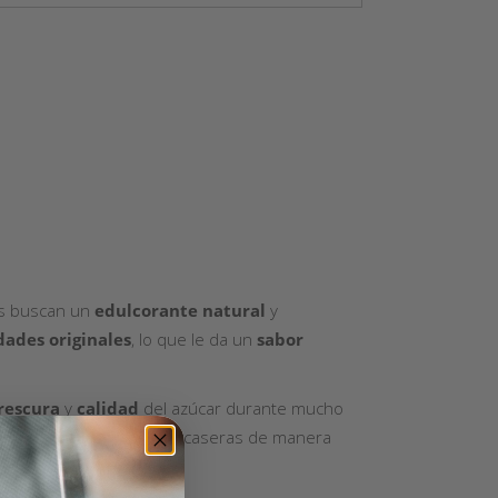
es buscan un
edulcorante natural
y
dades originales
, lo que le da un
sabor
rescura
y
calidad
del azúcar durante mucho
afés
,
postres
o recetas caseras de manera