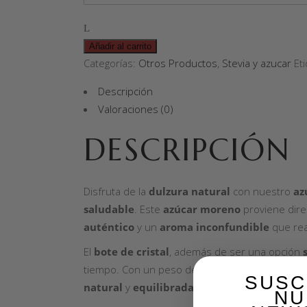
Añadir al carrito
Categorías:
Otros Productos
,
Stevia y azucar
Et
Descripción
Valoraciones (0)
DESCRIPCIÓN
Disfruta de la
dulzura natural
con nuestro
az
saludable
. Este
azúcar moreno
proviene dir
auténtico
y un
aroma inconfundible
que rea
El
bote de cristal
, además de ser una opción
tiempo. Con un peso de
550 gramos
, es perf
SUSC
natural
y
equilibrada
.
NU