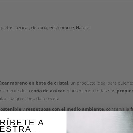
iquetas:
azúcar
,
de caña
,
edulcorante
,
Natural
úcar moreno en bote de cristal
, un producto ideal para quien
ectamente de la
caña de azúcar
, manteniendo todas sus
propie
lza cualquier bebida o receta.
sostenible
y
respetuosa con el medio ambiente
, conserva la
f
ecto para tener siempre a mano en tu
cocina
y endulzar tus
tés
,
c
RÍBETE A
ESTRA