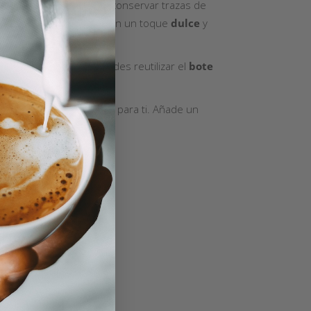
blanco, lo que permite conservar trazas de
cto menos refinado pero con un toque
dulce
y
itando su uso diario. Puedes reutilizar el
bote
ramos
es la mejor opción para ti. Añade un
eta
.
anzamientos