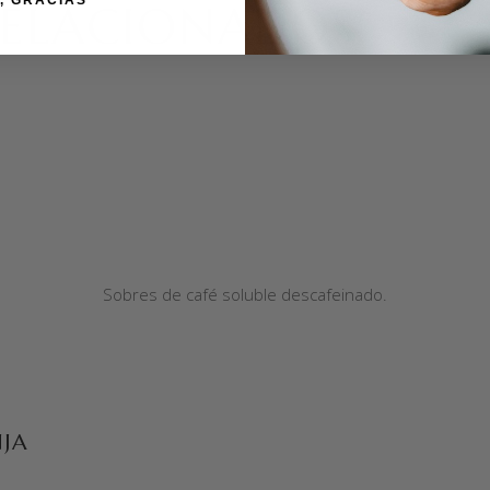
, GRACIAS
ELACIONADOS
Sobres de café soluble descafeinado.
JA