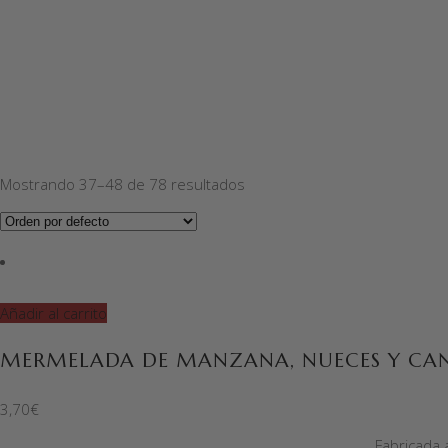
Mostrando 37–48 de 78 resultados
Añadir al carrito
MERMELADA DE MANZANA, NUECES Y CA
3,70
€
Fabricada 