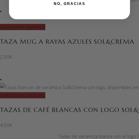
NO, GRACIAS
Seleccionar opciones
TAZA MUG A RAYAS AZULES SOL&CREMA
2,50
€
Seleccionar opciones
TAZAS DE CAFÉ BLANCAS CON LOGO SOL
4,50
€
Tazas de cerámica blanca con el logo 