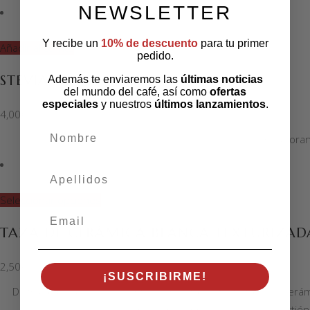
NEWSLETTER
Y recibe un
10% de descuento
para tu primer
Añadir al carrito
pedido.
STEVIA
Además te enviaremos las
últimas noticias
del mundo del café, así como
ofertas
especiales
y nuestros
últimos lanzamientos
.
4,00
€
nombre
Edulcoran
apellidos
Seleccionar opciones
Email
TAZA DE CERÁMICA BLANCA TEXTURIZA
2,50
€
¡SUSCRIBIRME!
Disfruta de tus cafés favoritos con esta elegante taza de cer
estilo de cocina o rincón de café, convirt