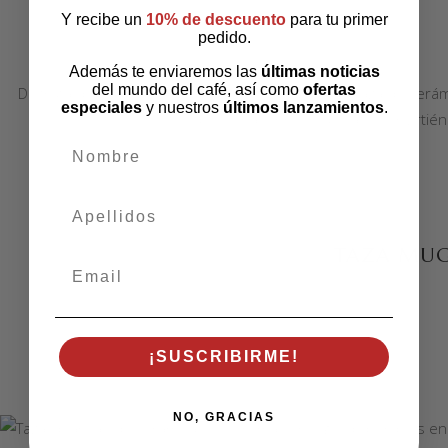
Y recibe un
10% de descuento
para tu primer
pedido.
Además te enviaremos las
últimas noticias
del mundo del café, así como
ofertas
Disfruta de tus cafés favoritos con esta elegante taza de cer
especiales
y nuestros
últimos lanzamientos
.
estilo de cocina o rincón de café, convirt
nombre
apellidos
TAZA MUG
Email
¡SUSCRIBIRME!
NO, GRACIAS