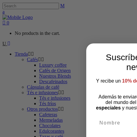
0
No products in the cart.
Tienda
Suscríb
Cafés
Luxury coffee
ne
Cafés de Origen
Nuestros Blends
Y recibe un
10% d
Descafeinados
Cápsulas de café
Tés e infusiones
Además te envia
Tés e infusiones
del mundo del
Tés fríos
especiales
y nues
Otros productos
Cafeteras
nombre
Mermeladas
Chocolates
Edulcorantes
Tazas y café