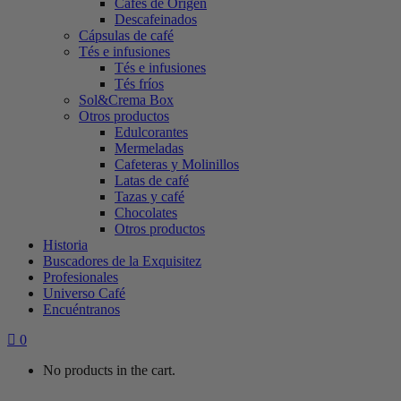
Cafés de Origen
Descafeinados
Cápsulas de café
Tés e infusiones
Tés e infusiones
Tés fríos
Sol&Crema Box
Otros productos
Edulcorantes
Mermeladas
Cafeteras y Molinillos
Latas de café
Tazas y café
Chocolates
Otros productos
Historia
Buscadores de la Exquisitez
Profesionales
Universo Café
Encuéntranos
0
No products in the cart.