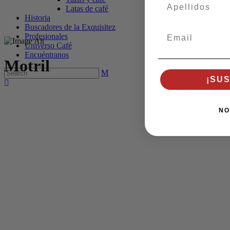
apellidos
Latas de café
Historia
Buscadores de la Exquisitez
Email
Profesionales
Universo Café
Encuéntranos
Motril
¡SU
NO