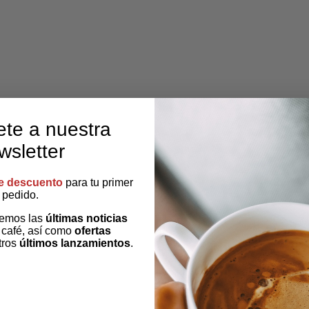
ete a nuestra
wsletter
e descuento
para tu primer
pedido.
remos las
últimas noticias
 café, así como
ofertas
tros
últimos lanzamientos
.