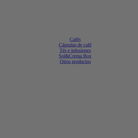
Cafés
Cápsulas de café
Tés e infusiones
Sol&Crema Box
Otros productos