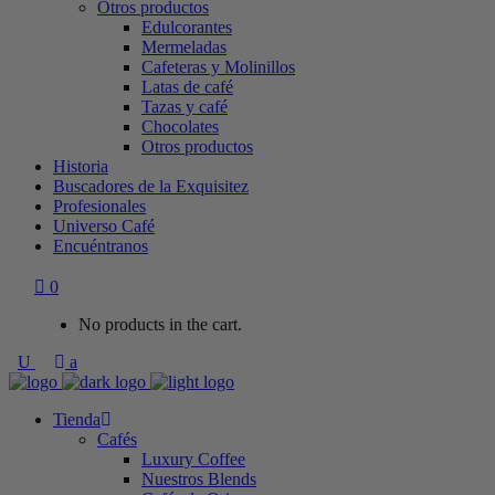
Otros productos
Edulcorantes
Mermeladas
Cafeteras y Molinillos
Latas de café
Tazas y café
Chocolates
Otros productos
Historia
Buscadores de la Exquisitez
Profesionales
Universo Café
Encuéntranos
0
No products in the cart.
Tienda
Cafés
Luxury Coffee
Nuestros Blends