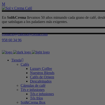
En
Sol&Crema
llevamos 50 años mimando cada grano de café, desde e
que satisfagan a los paladares más exigentes.
contacto@cafessolycrema.com
958 60 34 96
Tienda
Cafés
Luxury Coffee
Nuestros Blends
Cafés de Origen
Descafeinados
Cápsulas de café
Tés e infusiones
Tés e infusiones
Tés fríos
Sol&Crema Box