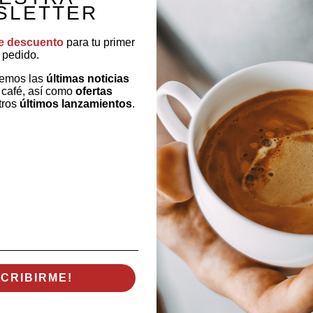
SLETTER
e descuento
para tu primer
pedido.
remos las
últimas noticias
 café, así como
ofertas
tros
últimos lanzamientos
.
CÁPSULAS DE CAFÉ
TÉS E INFUS
OTROS PRODUCTOS
SCRIBIRME!