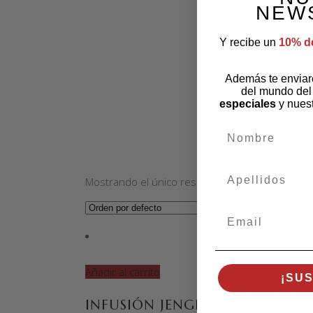
NEW
Y recibe un
10% d
Además te envia
del mundo del
especiales
y nues
CAFÉS
nombre
apellidos
Mostrando el único resultado
Email
Añadir al carrito
¡SU
INFUSIÓN JENGIBRE LIMÓN