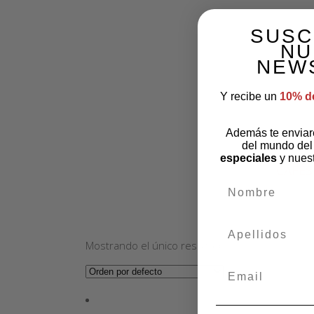
SUSC
NU
NEW
Y recibe un
10% d
Además te envia
del mundo del
especiales
y nues
CAFÉS
nombre
apellidos
Mostrando el único resultado
Email