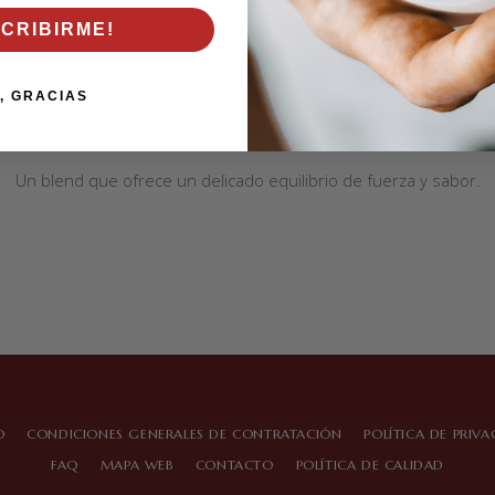
SCRIBIRME!
T
, GRACIAS
Un blend que ofrece un delicado equilibrio de fuerza y sabor.
O
CONDICIONES GENERALES DE CONTRATACIÓN
POLÍTICA DE PRIV
FAQ
MAPA WEB
CONTACTO
POLÍTICA DE CALIDAD