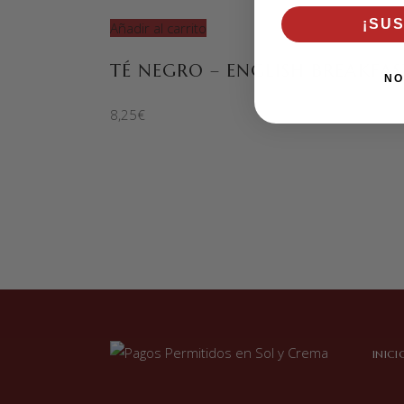
¡SU
Añadir al carrito
TÉ NEGRO – ENGLISH BREAKFAS
NO
8,25
€
INICI