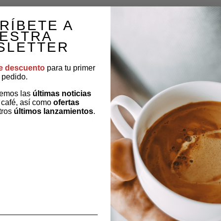
RÍBETE A
ESTRA
SLETTER
e descuento
para tu primer
pedido.
remos las
últimas noticias
 café, así como
ofertas
tros
últimos lanzamientos
.
CÁPSULAS DE CAFÉ
TÉS E INFUS
OTROS PRODUCTOS