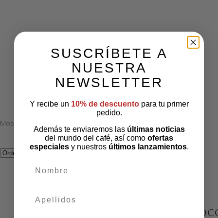
SUSCRÍBETE A
NUESTRA
NEWSLETTER
Y recibe un
10% de descuento
para tu primer
pedido.
Mostrando el único resultado
Además te enviaremos las
últimas noticias
del mundo del café, así como
ofertas
especiales
y nuestros
últimos lanzamientos
.
nombre
apellidos
CHOCO