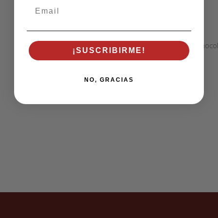
Email
Chocol
¡SUSCRIBIRME!
NO, GRACIAS