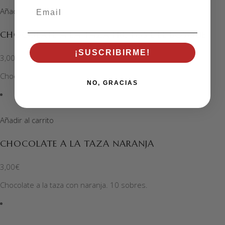
Email
Añadir al carrito
CHOCOLATE A LA TAZA FRUTOS DEL BOSQUE
¡SUSCRIBIRME!
3,00
€
Chocolate a la taza con frutos del bosque. 10 sobres.
NO, GRACIAS
Añadir al carrito
CHOCOLATE A LA TAZA NARANJA
3,00
€
Chocolate a la taza con naranja. 10 sobres.