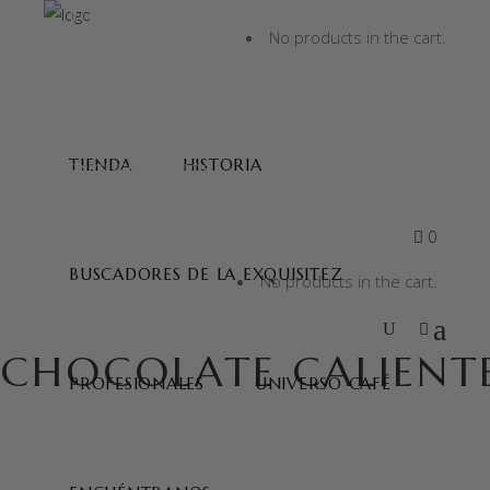
BUSCADORES DE LA EXQUISITEZ
No products in the cart.
PROFESIONALES
UNIVERSO CAFÉ
TIENDA
HISTORIA
ENCUÉNTRANOS
0
BUSCADORES DE LA EXQUISITEZ
No products in the cart.
CHOCOLATE CALIENT
PROFESIONALES
UNIVERSO CAFÉ