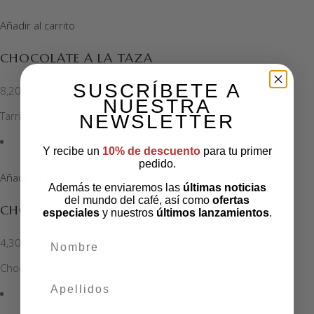
Añadir al carrito
CHOCOLATE A LA TAZA
SUSCRÍBETE A
8,20
€
NUESTRA
Tarrina de chocolate a la taza. 700 gr.
NEWSLETTER
Y recibe un
10% de descuento
para tu primer
pedido.
Añadir al carrito
Además te enviaremos las
últimas noticias
del mundo del café, así como
ofertas
CHOCOLATE A LA TAZA CLÁSICO
especiales
y nuestros
últimos lanzamientos
.
nombre
4,30
€
Chocolate a la taza con naranja. 10 sobres.
apellidos