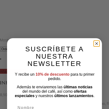
Mostrando 13–15 de 15 resultados
SUSCRÍBETE A
NUESTRA
NEWSLETTER
Añadir al carrito
Y recibe un
10% de descuento
para tu primer
pedido.
INFUSIÓN SUENOS DE CHOCOLATE
Además te enviaremos las
últimas noticias
del mundo del café, así como
ofertas
8,90
€
especiales
y nuestros
últimos lanzamientos
.
Rooibos, trozos de cacao, f
nombre