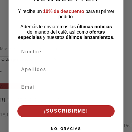
Y recibe un
10% de descuento
para tu primer
pedido.
Además te enviaremos las
últimas noticias
del mundo del café, así como
ofertas
especiales
y nuestros
últimos lanzamientos
.
Mostrando el único resultado
nombre
apellidos
Email
Añadir al carrito
BLENDS DE LA CASA
¡SUSCRIBIRME!
18,10
€
Dis
NO, GRACIAS